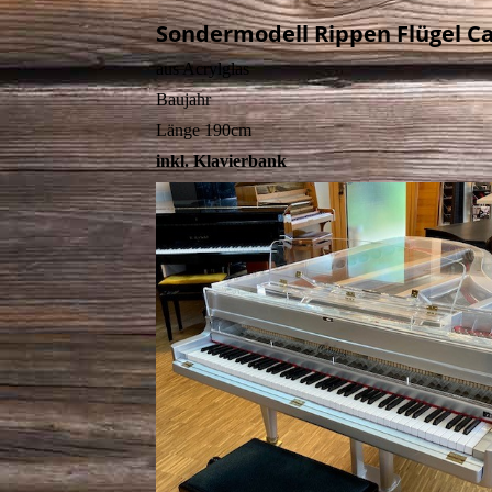
Sondermodell Rippen Flügel C
aus Acrylglas
Baujahr
Länge 190cm
inkl. Klavierbank