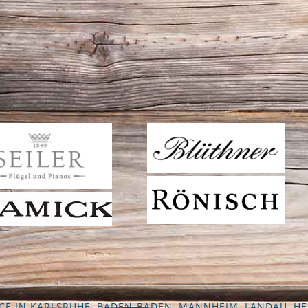
VICE IN KARLSRUHE, BADEN-BADEN, MANNHEIM, LANDAU, HE