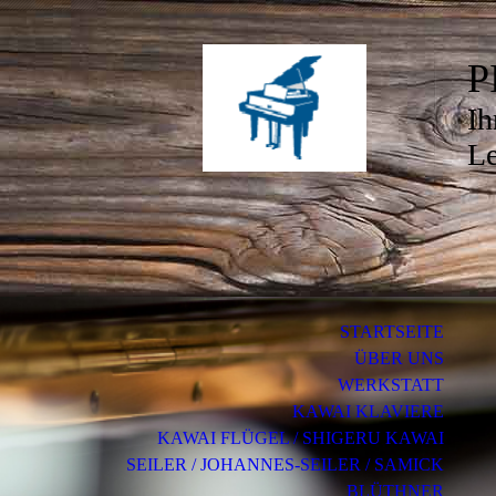
P
Ih
Le
STARTSEITE
ÜBER UNS
WERKSTATT
KAWAI KLAVIERE
KAWAI FLÜGEL / SHIGERU KAWAI
SEILER / JOHANNES-SEILER / SAMICK
BLÜTHNER