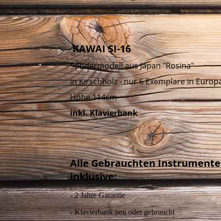
KAWAI SI-16
Sondermodell aus Japan "Rosina"
in Kirschholz - nur 6 Exemplare in Europ
Höhe 114cm
inkl. Klavierbank
Alle Gebrauchten Instrumente
inklusive:
- 2 Jahre Garantie
- Klavierbank neu oder gebraucht