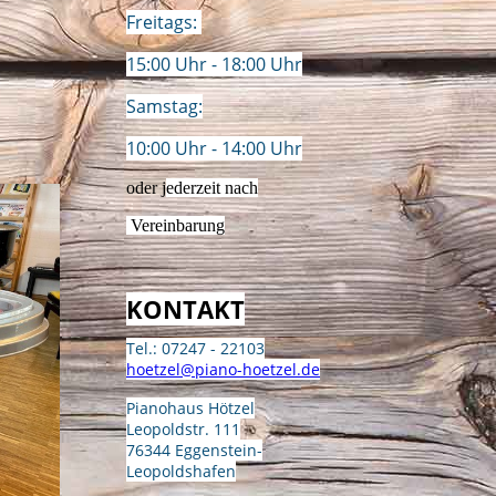
Freitags:
15:00 Uhr - 18:00 Uhr
Samstag:
10:00 Uhr - 14:00 Uhr
oder j
ederzeit nach
Vereinbarung
KONTAKT
Tel.: 07247 - 22103
hoetzel@piano-hoetzel.de
Pianohaus Hötzel
Leopoldstr. 111
76344 Eggenstein-
Leopoldshafen