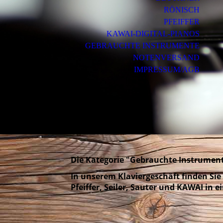
RÖNISCH
PFEIFFER
KAWAI-DIGITAL-PIANOS
GEBRAUCHTE INSTRUMENTE
NOTENVERSAND
IMPRESSUM/AGB
Die Kategorie "Gebrauchte Instrument
In unserem Klaviergeschäft finden Si
Pfeiffer, Seiler, Sauter und KAWAI in e