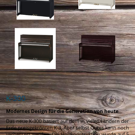
K
-300
Modernes Design für die Generation von heute
Das neue K-300 basiert auf dem in vielen Ländern der
Erde preisgekrönten K-3. Aber selbst Gutes kann noch
verbessert werden. Die Holzkonstruktion wurde auf 5