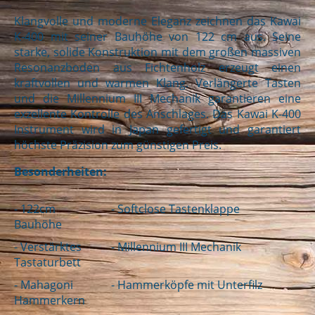
Klangvolle und moderne Eleganz zeichnen das Kawai
K-400 mit seiner Bauhöhe von 122 cm aus. Seine
starke, solide Konstruktion mit dem großen massiven
Resonanzboden aus Fichtenholz erzeugt einen
kraftvollen und warmen Klang. Verlängerte Tasten
und die Millennium III Mechanik garantieren eine
exzellente Kontrolle des Anschlages. Das Kawai K-400
Instrument wird in Japan gefertigt und garantiert
höchste Präzision zum günstigen Preis.
Besonderheiten:
- 122cm
- Softclose Tastenklappe
Bauhöhe
- Verstärktes
- Millennium III Mechanik
Tastaturbett
- Mahagoni
- Hammerköpfe mit Unterfilz
Hammerkern