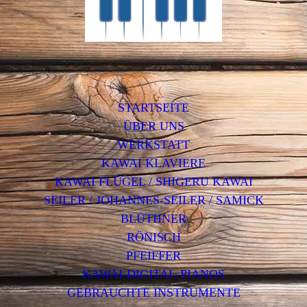
STARTSEITE
ÜBER UNS
WERKSTATT
KAWAI KLAVIERE
KAWAI FLÜGEL / SHIGERU KAWAI
SEILER / JOHANNES-SEILER / SAMICK
BLÜTHNER
RÖNISCH
PFEIFFER
KAWAI-DIGITAL-PIANOS
GEBRAUCHTE INSTRUMENTE