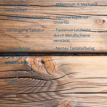
- Verstärktes
- Millennium III Mechanik
Tastaturbett
- Mahagoni Hammerkern
- Hammerköpfe mit
Unterfilz
- Verlängerte Tastatur
- Tastenvorsatzleiste
durch Metallschiene
verstärkt
- Umlaufender
- Neotex Tastaturbelag
Gussrahmen
erhältlich in:
schwarz
poliert