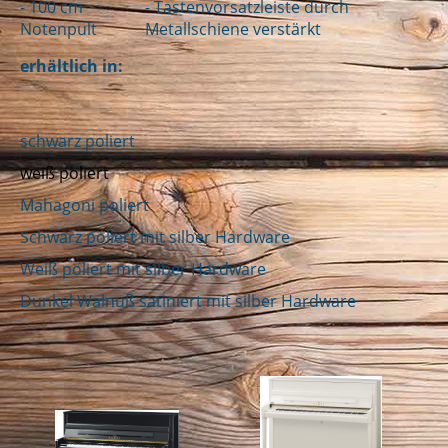
- 100 cm
- Tastenvorsatzleiste durch
Notenpult
Metallschiene verstärkt
erhältlich in:
schwarz poliert
weiß poliert
Mahagoni poliert
Schwarz poliert mit silber Hardware
Weiß poliert mit silber Hardware
Dunkel Walnuß satiniert mit silber Hardware