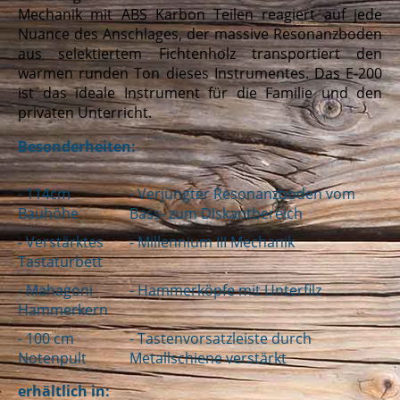
Mechanik mit ABS Karbon Teilen reagiert auf jede
Nuance des Anschlages, der massive Resonanzboden
aus selektiertem Fichtenholz transportiert den
warmen runden Ton dieses Instrumentes. Das E-200
ist das ideale Instrument für die Familie und den
privaten Unterricht.
Beson
derheiten:
-
114cm
- Verjüngter Resonanzboden vom
Bauhöhe
Bass-
zum Diskantbereich
- Verstärktes
- Millennium III Mechanik
Tastaturbett
- Mahagoni
- Hammerköpfe mit Unterfilz
Hammerkern
- 100 cm
- Tastenvorsatzleiste durch
Notenpult
Metallschiene verstärkt
erhältlich in: