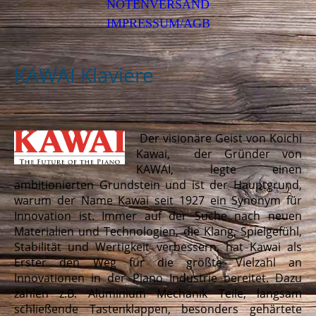
NOTENVERSAND
IMPRESSUM/AGB
KAWAI Klaviere
Der visionäre Geist von Koichi
Kawai, der Gründer von
KAWAI, legte einen
ambitionierten Grundstein und ist der Hauptgrund,
warum der Name Kawai seit 1927 ein Synonym für
Innovation ist. Immer auf der Suche nach neuen
Materialien und Technologien, die Klang, Spielgefühl,
Stabilität und Wertigkeit verbessern, hat Kawai als
Erster den Weg für die größte Vielzahl an
Innovationen in der Piano Industrie bereitet. Dazu
zählen z.B. Aluminium Mechanik Teile, langsam
schließende Tastenklappen, besonders gehärtete