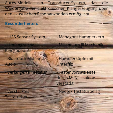
Aures-Modelle ein Transducer-System, das die
Wiedergabe der elektronischen Klangerzeugung über
den akustischen Resonanzboden ermöglicht.
Beson
derheiten:
- IHSS Sensor System
-
Mahagoni Hammerkern
-
Umfangreiche
- Millennium III Mechanik
Klangauswahl
- Bluetooth Midi und
- Hammerköpfe mit
Audio
Unterfilz
- Verlängerte Tastatur
- Tastenvorsatzleiste
durch Metallschiene
verstärkt
-
Verstärktes
- Neotex Tastaturbelag
Tastaturbett