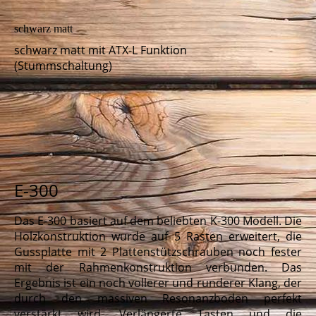
schwarz matt
schwarz matt mit ATX-L Funktion
(Stummschaltung)
E-300
Das E-300 basiert auf dem beliebten K-300 Modell. Die
Holzkonstruktion wurde auf 5 Rasten erweitert, die
Gussplatte mit 2 Plattenstützschrauben noch fester
mit der Rahmenkonstruktion verbunden. Das
Ergebnis ist ein noch vollerer und runderer Klang, der
durch den massiven Resonanzboden perfekt
verstärkt wird. Verlängerte Tasten und die