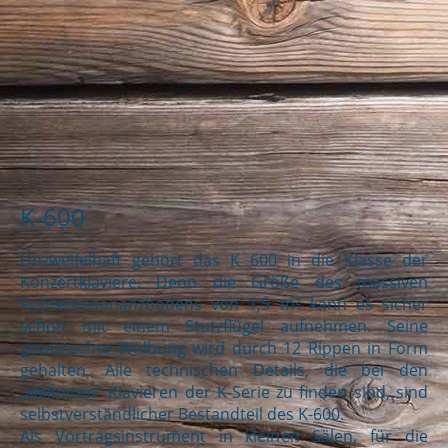
K-600
Unzweifelhaft gehört das K 600 in die Klasse der
Konzertklaviere. Denn die Größe des massiven
Fichtenresonanzbodens von 1,5 m² kann es sicher
schon mit einem Stutzflügel aufnehmen. Seine
gewünschte Wölbung wird durch 12 Rippen in Form
gehalten. Alle technischen Details, die bei den
„kleineren“ Klavieren der K-Serie zu finden sind, sind
selbstverständlicher Bestandteil des K-600.
Als Vortragsinstrument in kleinen Sälen, für die