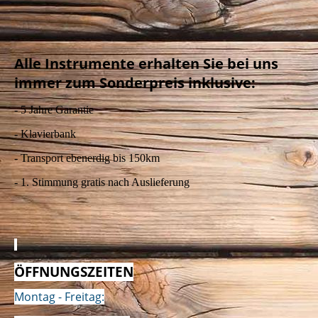
Alle Instrumente erhalten Sie bei uns
immer zum Sonderpreis inklusive:
- 5 Jahre Garantie
- Klavierbank
- Transport ebenerdig bis 150km
- 1. Stimmung gratis nach Auslieferung
ÖFFNUNGSZEITEN
Montag - Freitag: